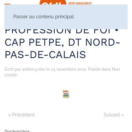
Passer au contenu principal
PROFESSION DE FOI •
CAP PETPE, DT NORD-
PAS-DE-CALAIS
Écrit par
webm@ster
le
24 novembre 2022
. Publié dans Non
classé.
« Précédent
Suivant »
Rechercher