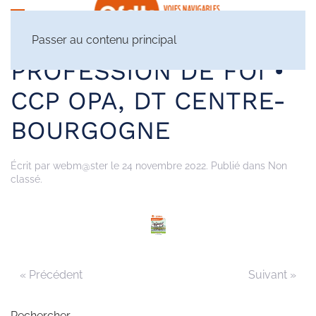
Passer au contenu principal
PROFESSION DE FOI •
CCP OPA, DT CENTRE-
BOURGOGNE
Écrit par
webm@ster
le
24 novembre 2022
. Publié dans Non
classé.
« Précédent
Suivant »
Rechercher