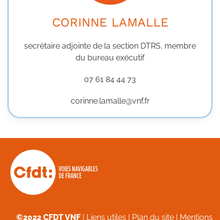
CORINNE LAMALLE
secrétaire adjointe de la section DTRS, membre
du bureau exécutif
07 61 84 44 73
corinne.lamalle@vnf.fr
©2022 CFDT VNF
|
Liens utiles
|
Plan du site
|
Mentions