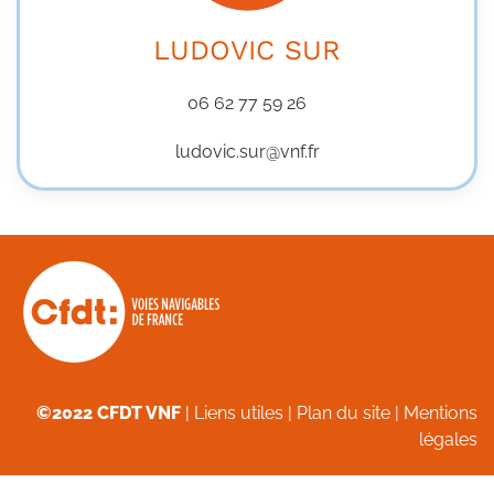
LUDOVIC SUR
06 62 77 59 26
ludovic.sur@vnf.fr
©2022 CFDT VNF
|
Liens utiles
|
Plan du site
|
Mentions
légales