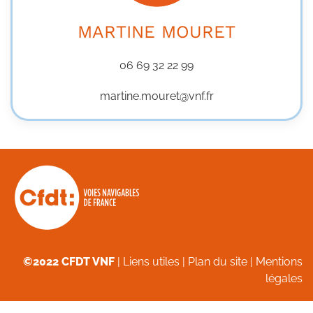
MARTINE MOURET
06 69 32 22 99
martine.mouret@vnf.fr
©2022 CFDT VNF
|
Liens utiles
|
Plan du site
|
Mentions
légales