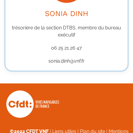
SONIA DINH
trésorière de la section DTBS, membre du bureau
exécutif
06 25 21 26 47
sonia.dinh@vnf.fr
©2022 CFDT VNF
|
Liens utiles
|
Plan du site
|
Mentions