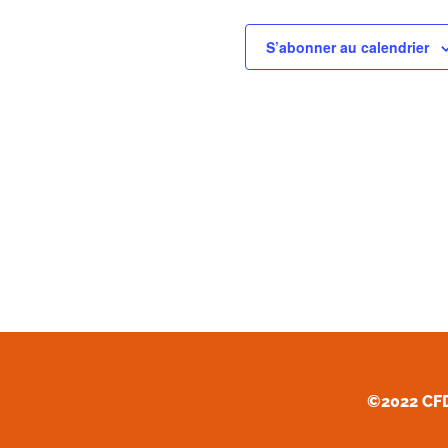
S’abonner au calendrier
©2022 CF