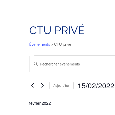
CTU PRIVÉ
Évènements
CTU privé
ÉVÈNEMENTS
RECHERCHE
Saisir
mot-
ET
clé.
NAVIGATION
Rechercher
15/02/2022
Aujourd’hui
Évènements
DE
par
Sélectionnez
VUES
mot-
une
février 2022
clé.
date.
ÉVÈNEMENTS