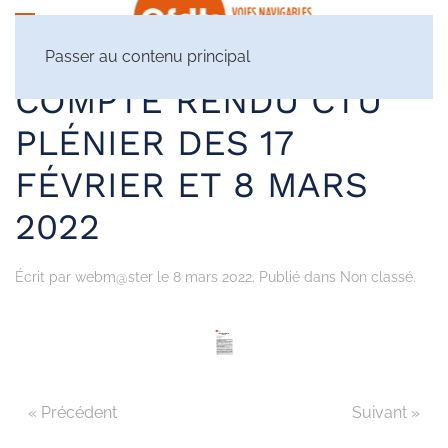
Passer au contenu principal
COMPTE RENDU CTU
PLÉNIER DES 17
FÉVRIER ET 8 MARS
2022
Écrit par
webm@ster
le
8 mars 2022
. Publié dans Non classé.
« Précédent
Suivant »