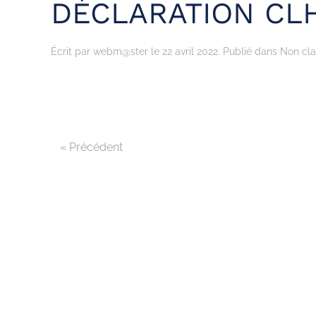
DÉCLARATION CLH
Écrit par
webm@ster
le
22 avril 2022
. Publié dans Non cla
« Précédent