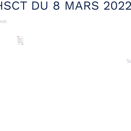
SCT DU 8 MARS 202
ssé.
S