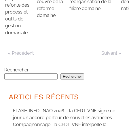
œuvre de la
réorganisation de la
dé
refonte des
réforme
filière domaine
nat
process et
domaine
outils de
gestion
domaniale
« Précédent
Suivant »
Rechercher
Rechercher
ARTICLES RÉCENTS
FLASH INFO : NAO 2026 – la CFDT-VNF signe ce
jour un accord porteur de nouvelles avancées
Compagnonnage : la CFDT-VNF interpelle la