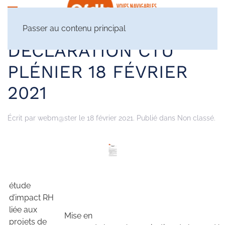
Passer au contenu principal
DÉCLARATION CTU
PLÉNIER 18 FÉVRIER
2021
Écrit par
webm@ster
le
18 février 2021
. Publié dans Non classé.
étude
d’impact RH
liée aux
Mise en
projets de