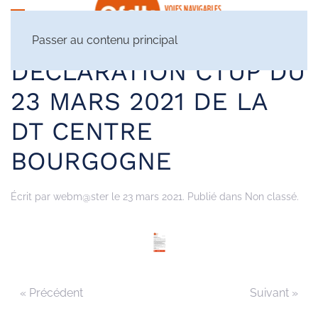
Passer au contenu principal
DÉCLARATION CTUP DU
23 MARS 2021 DE LA
DT CENTRE
BOURGOGNE
Écrit par
webm@ster
le
23 mars 2021
. Publié dans Non classé.
« Précédent
Suivant »