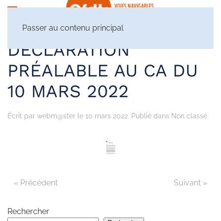
Passer au contenu principal
DÉCLARATION
PRÉALABLE AU CA DU
10 MARS 2022
Écrit par
webm@ster
le
10 mars 2022
. Publié dans Non classé.
« Précédent
Suivant »
Rechercher