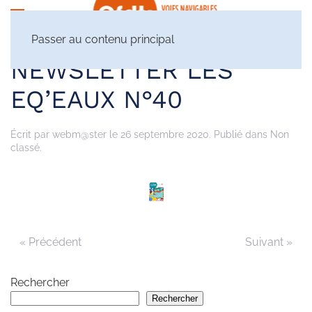
Passer au contenu principal
NEWSLETTER LES
EQ’EAUX N°40
Écrit par
webm@ster
le
26 septembre 2020
. Publié dans Non
classé.
« Précédent
Suivant »
Rechercher
Rechercher