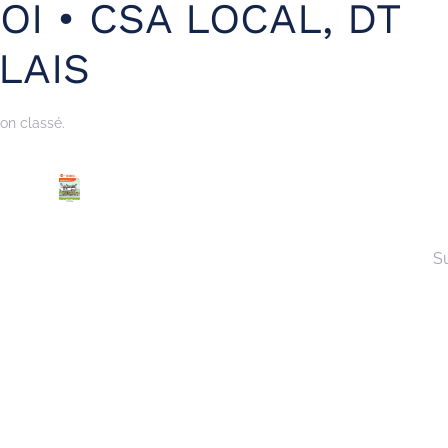
OI • CSA LOCAL, DT
LAIS
on classé.
S