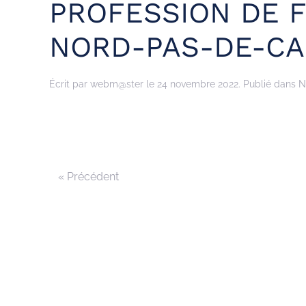
PROFESSION DE F
NORD-PAS-DE-CA
Écrit par
webm@ster
le
24 novembre 2022
. Publié dans N
« Précédent