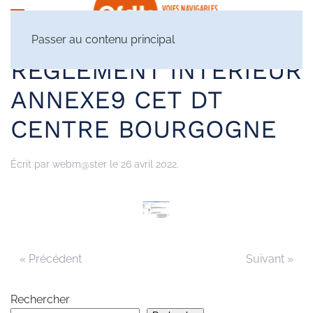
Passer au contenu principal
RÈGLEMENT INTÉRIEUR
ANNEXE9 CET DT
CENTRE BOURGOGNE
Écrit par
webm@ster
le
26 avril 2022
.
« Précédent
Suivant »
Rechercher