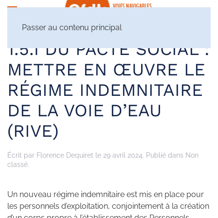
Passer au contenu principal
1.5.1 DU PACTE SOCIAL :
METTRE EN ŒUVRE LE
RÉGIME INDEMNITAIRE
DE LA VOIE D’EAU
(RIVE)
Écrit par
Florence Dequiret
le
29 avril 2024
. Publié dans Non
classé.
Un nouveau régime indemnitaire est mis en place pour
les personnels d’exploitation, conjointement à la création
d’un corps propre à l’établissement des Personnels