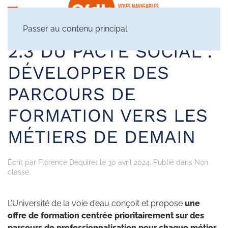
Passer au contenu principal
2.3 DU PACTE SOCIAL :
DÉVELOPPER DES
PARCOURS DE
FORMATION VERS LES
MÉTIERS DE DEMAIN
Écrit par
Florence Dequiret
le
30 avril 2024
. Publié dans Non
classé.
L’Université de la voie d’eau conçoit et propose
une
offre de formation centrée prioritairement sur des
parcours de professionnalisation pour chaque métier
.