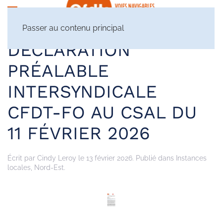
Passer au contenu principal
DÉCLARATION
PRÉALABLE
INTERSYNDICALE
CFDT-FO AU CSAL DU
11 FÉVRIER 2026
Écrit par
Cindy Leroy
le
13 février 2026
. Publié dans
Instances
locales
,
Nord-Est
.