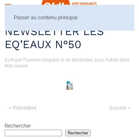
Passer au contenu principal
NEWSLETTER LES
EQ’EAUX N°50
Écrit par
Florence Dequiret
le
26 décembre 2023
. Publié dans
Non classé.
« Précédent
Suivant »
Rechercher
Rechercher