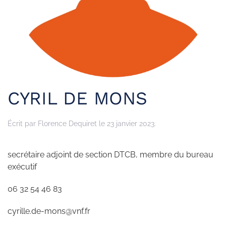
CYRIL DE MONS
Écrit par
Florence Dequiret
le
23 janvier 2023
.
secrétaire adjoint de section DTCB, membre du bureau
exécutif
06 32 54 46 83
cyrille.de-mons@vnf.fr