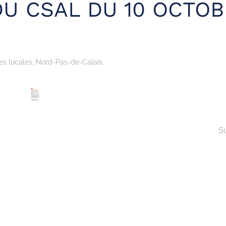
U CSAL DU 10 OCTOB
es locales
,
Nord-Pas-de-Calais
.
S