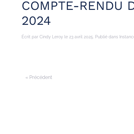
COMPTE-RENDU D
2024
Écrit par
Cindy Leroy
le
23 avril 2025
. Publié dans
Instanc
« Précédent