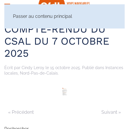
Passer au contenu principal
COMPTE-RENDU DU
CSAL DU 7 OCTOBRE
2025
Écrit par
Cindy Leroy
le
15 octobre 2025
. Publié dans
Instances
locales
,
Nord-Pas-de-Calais
.
« Précédent
Suivant »
Rechercher