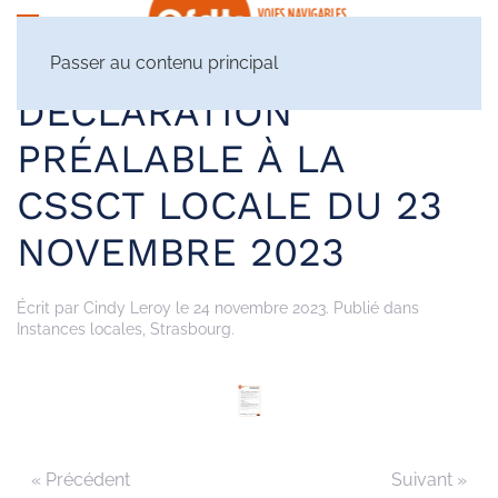
Passer au contenu principal
DÉCLARATION
PRÉALABLE À LA
CSSCT LOCALE DU 23
NOVEMBRE 2023
Écrit par
Cindy Leroy
le
24 novembre 2023
. Publié dans
Instances locales
,
Strasbourg
.
« Précédent
Suivant »