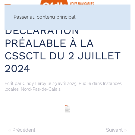
Passer au contenu principal
DÉCLARATION
PRÉALABLE À LA
CSSCTL DU 2 JUILLET
2024
Écrit par
Cindy Leroy
le
23 avril 2025
. Publié dans
Instances
locales
,
Nord-Pas-de-Calais
.
« Précédent
Suivant »