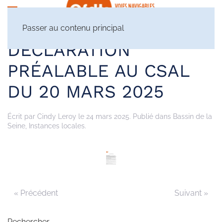
Passer au contenu principal
DÉCLARATION
PRÉALABLE AU CSAL
DU 20 MARS 2025
Écrit par
Cindy Leroy
le
24 mars 2025
. Publié dans
Bassin de la
Seine
,
Instances locales
.
« Précédent
Suivant »
Rechercher