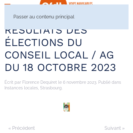
Passer au contenu principal
RÉSULTATS DES
ÉLECTIONS DU
CONSEIL LOCAL / AG
DU 18 OCTOBRE 2023
Écrit par
Florence Dequiret
le
6 novembre 2023
. Publié dans
Instances locales
,
Strasbourg
.
« Précédent
Suivant »