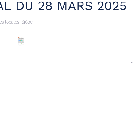
L DU 28 MARS 2025
es locales
,
Siège
.
S