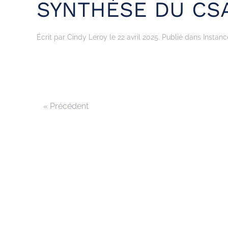
SYNTHÈSE DU CSA
Écrit par
Cindy Leroy
le
22 avril 2025
. Publié dans
Instanc
« Précédent