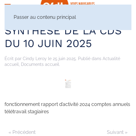
Passer au contenu principal
SYNTHÈSE DE LA CDS
DU 10 JUIN 2025
Écrit par
Cindy Leroy
le
25 juin 2025
. Publié dans
Actualité
accueil
,
Documents accueil
.
fonctionnement rapport d’activité 2024 comptes annuels
télétravail stagiaires
« Précédent
Suivant »