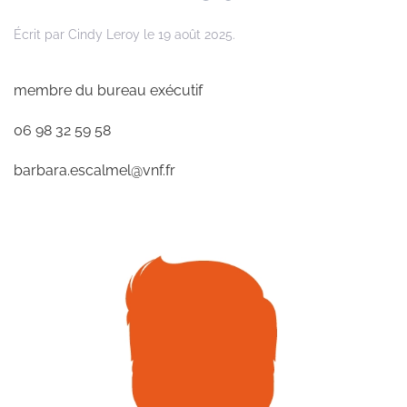
Écrit par
Cindy Leroy
le
19 août 2025
.
membre du bureau exécutif
06 98 32 59 58
barbara.escalmel@vnf.fr