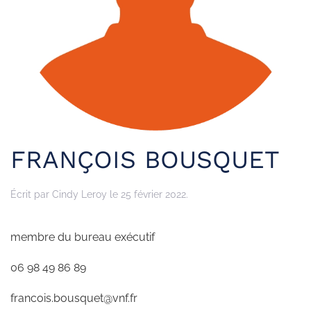
FRANÇOIS BOUSQUET
Écrit par
Cindy Leroy
le
25 février 2022
.
membre du bureau exécutif
06 98 49 86 89
francois.bousquet@vnf.fr