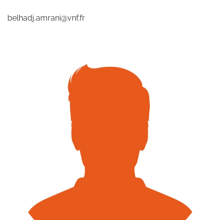
belhadj.amrani@vnf.fr