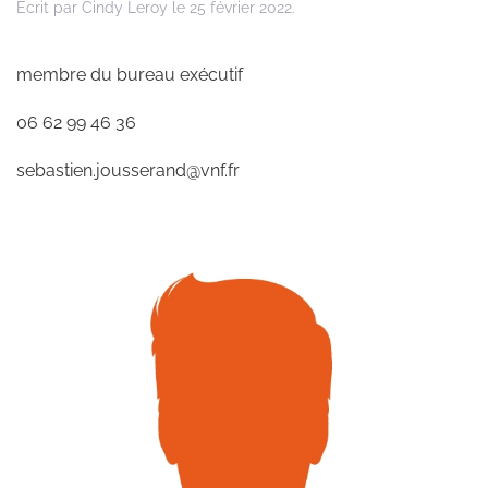
Écrit par
Cindy Leroy
le
25 février 2022
.
membre du bureau exécutif
06 62 99 46 36
sebastien.jousserand@vnf.fr