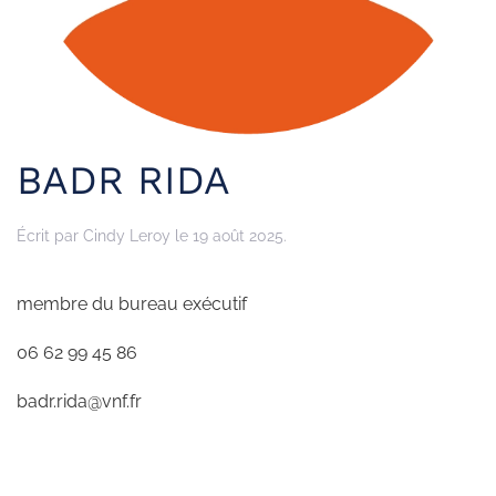
BADR RIDA
Écrit par
Cindy Leroy
le
19 août 2025
.
membre du bureau exécutif
06 62 99 45 86
badr.rida@vnf.fr