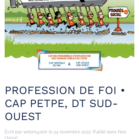
PROFESSION DE FOI •
CAP PETPE, DT SUD-
OUEST
Écrit par
webm@ster
le
24 novembre 2022
. Publié dans Non
classé.