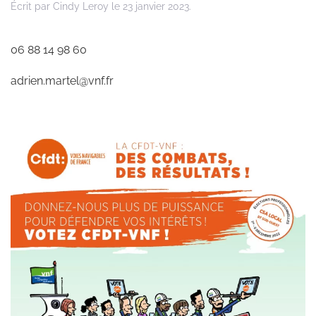
Écrit par
Cindy Leroy
le
23 janvier 2023
.
06 88 14 98 60
adrien.martel@vnf.fr