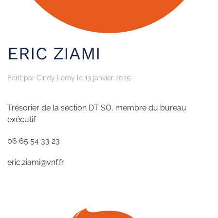
ERIC ZIAMI
Écrit par
Cindy Leroy
le
13 janvier 2025
.
Trésorier de la section DT SO, membre du bureau
exécutif
06 65 54 33 23
eric.ziami@vnf.fr