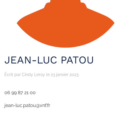
JEAN-LUC PATOU
Écrit par
Cindy Leroy
le
23 janvier 2023
.
06 99 87 21 00
jean-luc.patou@vnf.fr