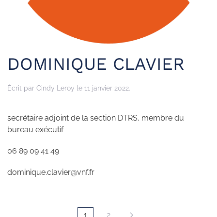
DOMINIQUE CLAVIER
Écrit par
Cindy Leroy
le
11 janvier 2022
.
secrétaire adjoint de la section DTRS, membre du
bureau exécutif
06 89 09 41 49
dominique.clavier@vnf.fr
1
2