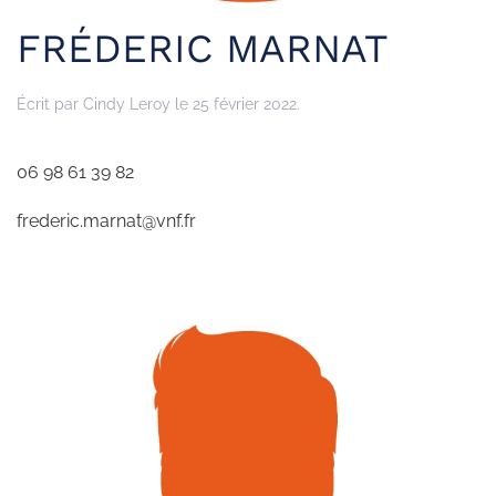
FRÉDERIC MARNAT
Écrit par
Cindy Leroy
le
25 février 2022
.
06 98 61 39 82
frederic.marnat@vnf.fr