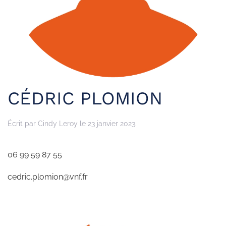
CÉDRIC PLOMION
Écrit par
Cindy Leroy
le
23 janvier 2023
.
06 99 59 87 55
cedric.plomion@vnf.fr