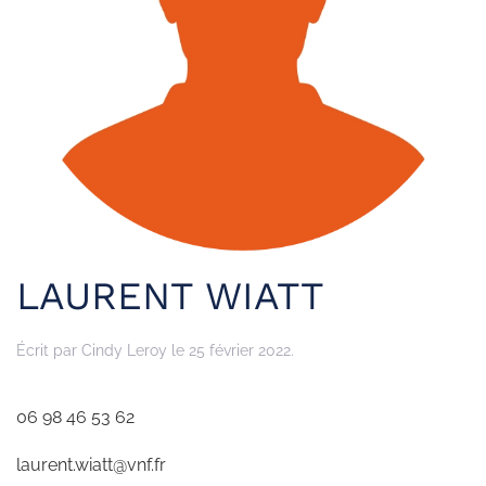
LAURENT WIATT
Écrit par
Cindy Leroy
le
25 février 2022
.
06 98 46 53 62
laurent.wiatt@vnf.fr