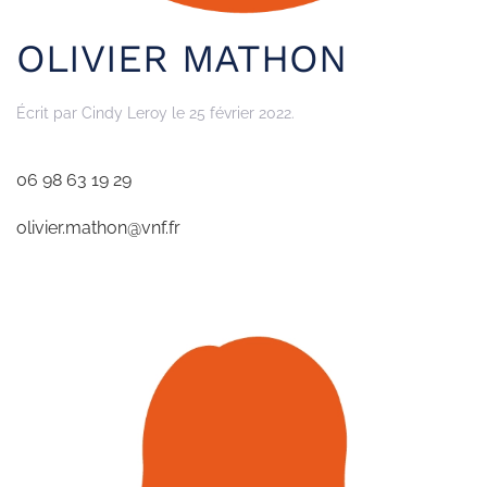
OLIVIER MATHON
Écrit par
Cindy Leroy
le
25 février 2022
.
06 98 63 19 29
olivier.mathon@vnf.fr