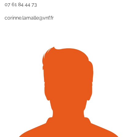
07 61 84 44 73
corinne.lamalle@vnf.fr