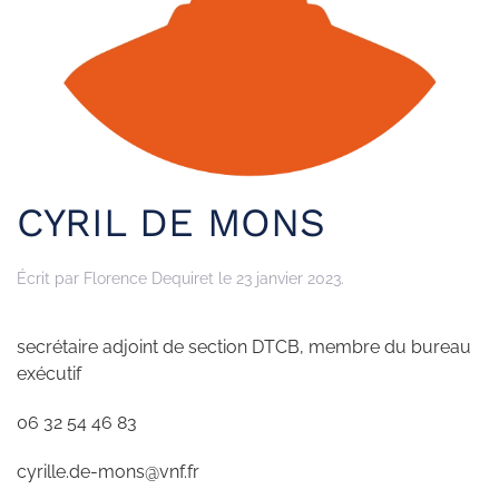
CYRIL DE MONS
Écrit par
Florence Dequiret
le
23 janvier 2023
.
secrétaire adjoint de section DTCB, membre du bureau
exécutif
06 32 54 46 83
cyrille.de-mons@vnf.fr