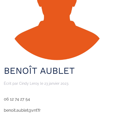
BENOÎT AUBLET
Écrit par
Cindy Leroy
le
23 janvier 2023
.
06 12 74 27 54
benoit.aublet@vnf.fr