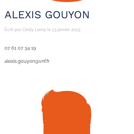
ALEXIS GOUYON
Écrit par
Cindy Leroy
le
23 janvier 2023
.
07 61 07 34 19
alexis.gouyon@vnf.fr