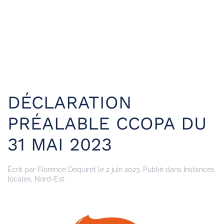
DÉCLARATION
PRÉALABLE CCOPA DU
31 MAI 2023
Écrit par
Florence Dequiret
le
2 juin 2023
. Publié dans
Instances
locales
,
Nord-Est
.