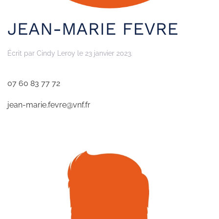
JEAN-MARIE FEVRE
Écrit par
Cindy Leroy
le
23 janvier 2023
.
07 60 83 77 72
jean-marie.fevre@vnf.fr