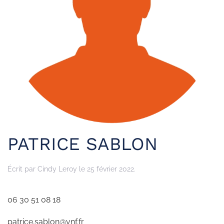
PATRICE SABLON
Écrit par
Cindy Leroy
le
25 février 2022
.
06 30 51 08 18
patrice.sablon@vnf.fr