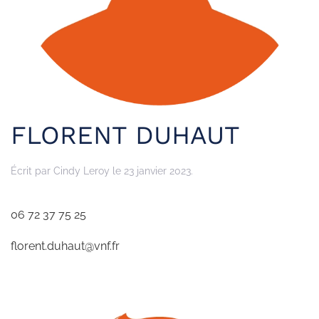
FLORENT DUHAUT
Écrit par
Cindy Leroy
le
23 janvier 2023
.
06 72 37 75 25
florent.duhaut@vnf.fr