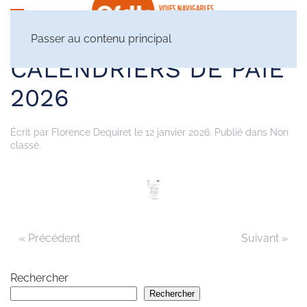
Passer au contenu principal
CALENDRIERS DE PAIE
2026
Écrit par
Florence Dequiret
le
12 janvier 2026
. Publié dans Non
classé.
« Précédent
Suivant »
Rechercher
Rechercher