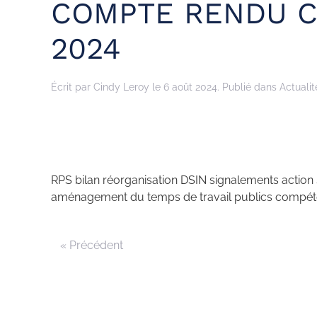
COMPTE RENDU C
2024
Écrit par
Cindy Leroy
le
6 août 2024
. Publié dans
Actualit
RPS bilan réorganisation DSIN signalements action 
aménagement du temps de travail publics compét
« Précédent