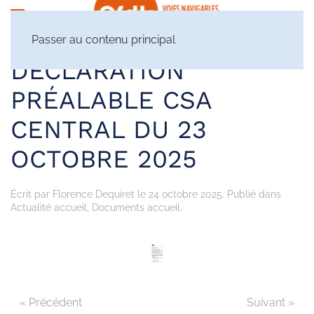
Passer au contenu principal
DÉCLARATION
PRÉALABLE CSA
CENTRAL DU 23
OCTOBRE 2025
Écrit par
Florence Dequiret
le
24 octobre 2025
. Publié dans
Actualité accueil
,
Documents accueil
.
« Précédent
Suivant »