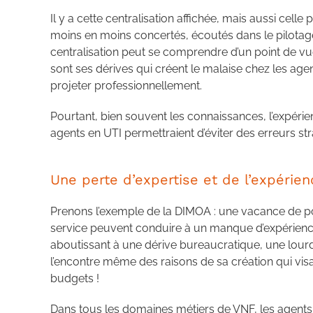
Il y a cette centralisation affichée, mais aussi celle
moins en moins concertés, écoutés dans le pilotage 
centralisation peut se comprendre d’un point de vue
sont ses dérives qui créent le malaise chez les age
projeter professionnellement.
Pourtant, bien souvent les connaissances, l’expér
agents en UTI permettraient d’éviter des erreurs st
Une perte d’expertise et de l’expérien
Prenons l’exemple de la DIMOA : une vacance de po
service peuvent conduire à un manque d’expérience
aboutissant à une dérive bureaucratique, une lour
l’encontre même des raisons de sa création qui visa
budgets !
Dans tous les domaines métiers de VNF, les agents d