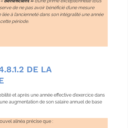
s «
bénéficient »
d’une prime exceptionnelle tous
éserve de ne pas avoir bénéficié d’une mesure
e liée à l’ancienneté dans son intégralité une année
ette période.
.8.1.2 DE LA
E
obilité et après une année effective d’exercice dans
 d’une augmentation de son salaire annuel de base
ouvel alinéa précise que :