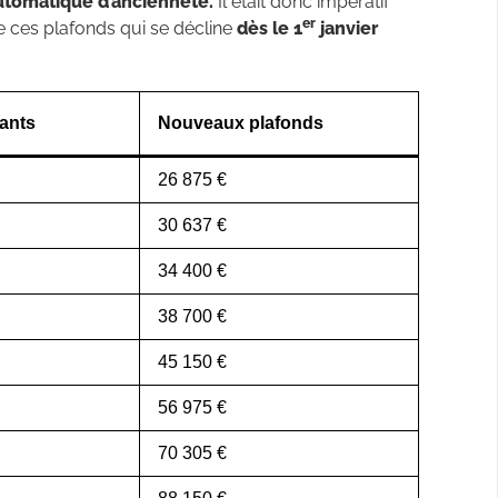
utomatique d’ancienneté.
Il était donc impératif
er
e ces plafonds qui se décline
dès le 1
janvier
tants
Nouveaux plafonds
26 875 €
30 637 €
34 400 €
38 700 €
45 150 €
56 975 €
70 305 €