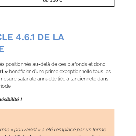
88 150 €
LE 4.6.1 DE LA
E
riés positionnés au-delà de ces plafonds et donc
nt »
bénéficier d’une prime exceptionnelle tous les
mesure salariale annuelle liée à l’ancienneté dans
riode.
sibilité !
erme « pouvaient » a été remplacé par un terme