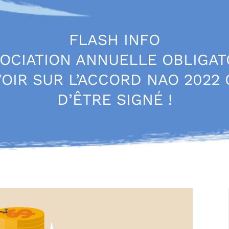
FLASH INFO
OCIATION ANNUELLE OBLIGAT
OIR SUR L’ACCORD NAO 2022 
D’ÊTRE SIGNÉ !