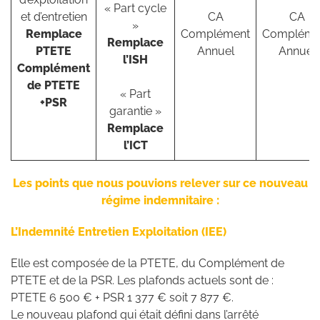
« Part cycle
et d’entretien
CA
CA
»
Remplace
Complément
Compléme
Remplace
PTETE
Annuel
Annuel
l’ISH
Complément
de PTETE
« Part
+PSR
garantie »
Remplace
l’ICT
Les points que nous pouvions relever sur ce nouveau
régime indemnitaire :
L’Indemnité Entretien Exploitation (IEE)
Elle est composée de la PTETE, du Complément de
PTETE et de la PSR. Les plafonds actuels sont de :
PTETE 6 500 € + PSR 1 377 € soit 7 877 €.
Le nouveau plafond qui était défini dans l’arrêté