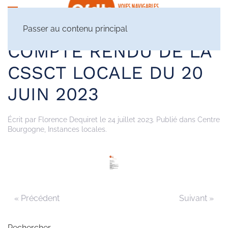
Passer au contenu principal
COMPTE RENDU DE LA
CSSCT LOCALE DU 20
JUIN 2023
Écrit par
Florence Dequiret
le
24 juillet 2023
. Publié dans
Centre
Bourgogne
,
Instances locales
.
« Précédent
Suivant »
Rechercher