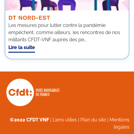
DT NORD-EST
Les mesures pour lutter contre la pandémie
empêchent, comme ailleurs, les rencontres de nos
militants CFDT-VNF auprès des pe…
Lire la suite
©2022 CFDT VNF
|
Liens utiles
|
Plan du site
|
Mentions
légales