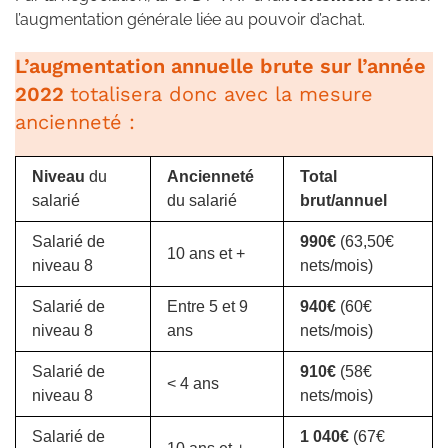
l’augmentation générale liée au pouvoir d’achat.
L’augmentation annuelle brute sur l’année
2022
totalisera donc avec la mesure
ancienneté :
Niveau
du
Ancienneté
Total
salarié
du salarié
brut/annuel
Salarié de
990€
(63,50€
10 ans et +
niveau 8
nets/mois)
Salarié de
Entre 5 et 9
940€
(60€
niveau 8
ans
nets/mois)
Salarié de
910€
(58€
< 4 ans
niveau 8
nets/mois)
Salarié de
1 040€
(67€