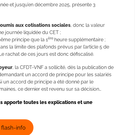
année et jusqu’en décembre 2025, présente 3
 les salariés :
soumis aux cotisations sociales
, donc la valeur
ne journée liquidée du CET ;
ère
ême principe que la 1
heure supplémentaire ;
s la limite des plafonds prévus par l’article 5 de
e rachat de ces jours est donc défiscalisé.
loyeur
, la CFDT-VNF a sollicité, dès la publication de
 demandant un accord de principe pour les salariés
Si un accord de principe a été donné par le
maines, ce dernier est revenu sur sa décision…
 apporte toutes les explications et une
 flash-info