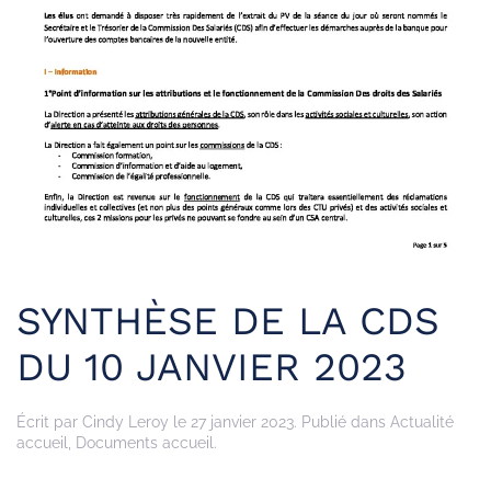
SYNTHÈSE DE LA CDS
DU 10 JANVIER 2023
Écrit par
Cindy Leroy
le
27 janvier 2023
. Publié dans
Actualité
accueil
,
Documents accueil
.