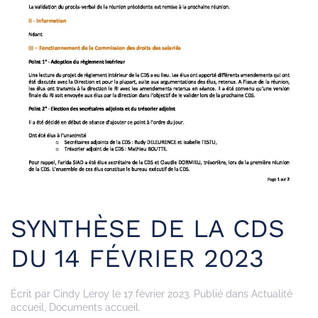
SYNTHÈSE DE LA CDS
DU 14 FÉVRIER 2023
Écrit par
Cindy Leroy
le
17 février 2023
. Publié dans
Actualité
accueil
,
Documents accueil
.