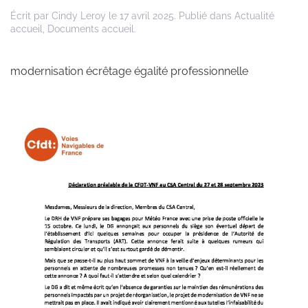
Écrit par
Cindy Leroy
le
17 avril 2025
. Publié dans
Actualité
accueil
,
Documents accueil
.
modernisation écrêtage égalité professionnelle