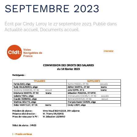
SEPTEMBRE 2023
Écrit par
Cindy Leroy
le
27 septembre 2023
. Publié dans
Actualité accueil
,
Documents accueil
.