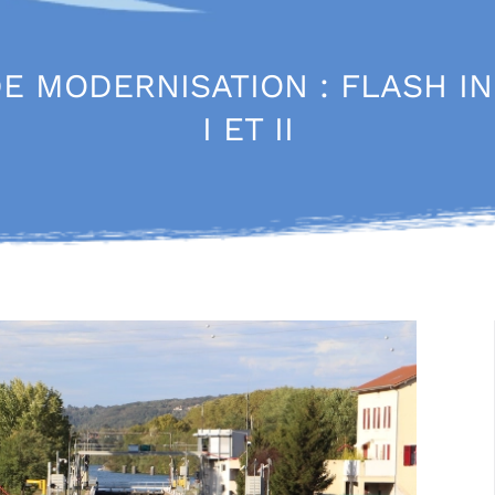
E MODERNISATION : FLASH I
I ET II