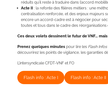
réduits qu’il reste à traduire dans l’accord mobil
Acte II
: la refonte des filières métiers : une méth
centralisation renforcée, et des enjeux majeurs su
encore un accord-cadre est à négocier pour sécuri
toutes et tous dans le cadre des réorganisations q
Ces deux volets dessinent le futur de VNF… mais 
Prenez quelques minutes
pour lire les
Flash Infos 
découvrirez les points de vigilance, les garanties
L’intersyndicale CFDT-VNF et FO
Flash info : Acte I
Flash info : Acte II