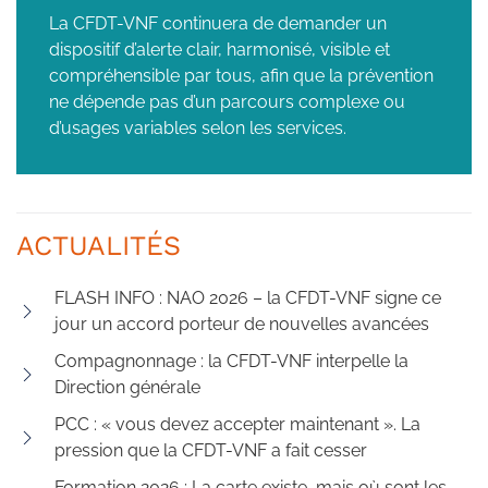
La CFDT-VNF continuera de demander un
dispositif d’alerte clair, harmonisé, visible et
compréhensible par tous, afin que la prévention
ne dépende pas d’un parcours complexe ou
d’usages variables selon les services.
ACTUALITÉS
FLASH INFO : NAO 2026 – la CFDT-VNF signe ce
jour un accord porteur de nouvelles avancées
Compagnonnage : la CFDT-VNF interpelle la
Direction générale
PCC : « vous devez accepter maintenant ». La
pression que la CFDT-VNF a fait cesser
Formation 2026 : La carte existe, mais où sont les