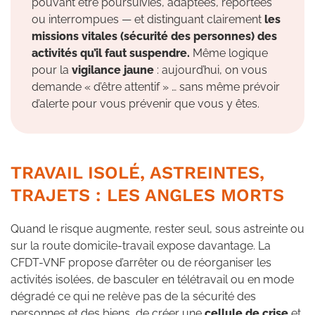
pouvant être poursuivies, adaptées, reportées
ou interrompues — et distinguant clairement
les
missions vitales (sécurité des personnes) des
activités qu’il faut suspendre.
Même logique
pour la
vigilance jaune
: aujourd’hui, on vous
demande « d’être attentif » … sans même prévoir
d’alerte pour vous prévenir que vous y êtes.
TRAVAIL ISOLÉ, ASTREINTES,
TRAJETS : LES ANGLES MORTS
Quand le risque augmente, rester seul, sous astreinte ou
sur la route domicile-travail expose davantage. La
CFDT-VNF propose d’arrêter ou de réorganiser les
activités isolées, de basculer en télétravail ou en mode
dégradé ce qui ne relève pas de la sécurité des
personnes et des biens, de créer une
cellule de crise
et