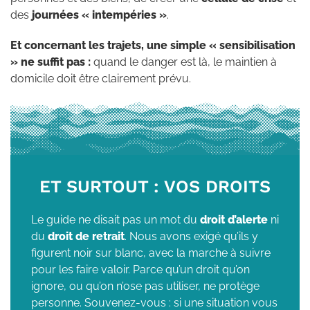
des
journées « intempéries »
.
Et concernant les trajets, une simple « sensibilisation
» ne suffit pas :
quand le danger est là, le maintien à
domicile doit être clairement prévu.
ET SURTOUT : VOS DROITS
Le guide ne disait pas un mot du
droit d’alerte
ni
du
droit de retrait
. Nous avons exigé qu’ils y
figurent noir sur blanc, avec la marche à suivre
pour les faire valoir. Parce qu’un droit qu’on
ignore, ou qu’on n’ose pas utiliser, ne protège
personne. Souvenez-vous : si une situation vous