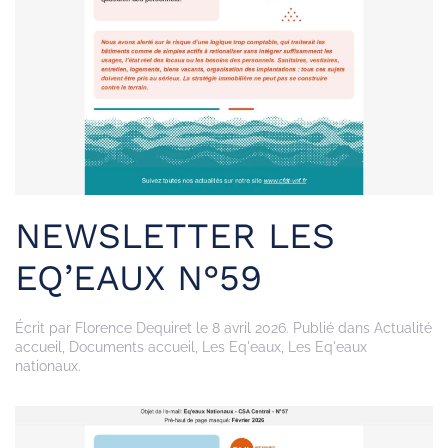
NEWSLETTER LES
EQ’EAUX N°59
Écrit par
Florence Dequiret
le
8 avril 2026
. Publié dans
Actualité
accueil
,
Documents accueil
,
Les Eq'eaux
,
Les Eq'eaux
nationaux
.