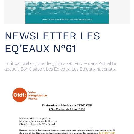
NEWSLETTER LES
EQ’EAUX N°61
Écrit par
webm@ster
le
5 juin 2026
. Publié dans
Actualité
accueil
,
Bon à savoir
,
Les Eq'eaux
,
Les Eq'eaux nationaux
.