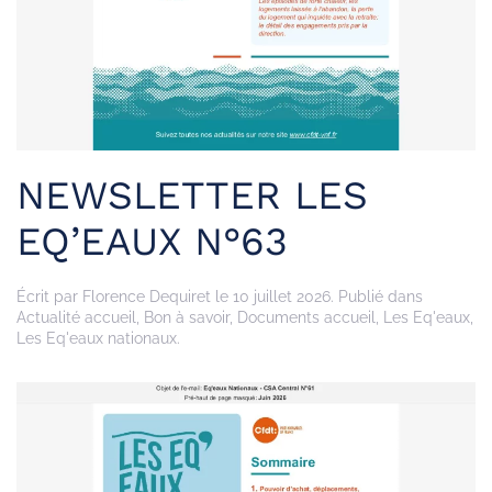
NEWSLETTER LES
EQ’EAUX N°63
Écrit par
Florence Dequiret
le
10 juillet 2026
. Publié dans
Actualité accueil
,
Bon à savoir
,
Documents accueil
,
Les Eq'eaux
,
Les Eq'eaux nationaux
.