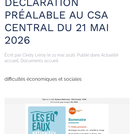
DÉCLARATION
PRÉALABLE AU CSA
CENTRAL DU 21 MAI
2026
Écrit par
Cindy Leroy
le
21 mai 2026
. Publié dans
Actualité
accueil
,
Documents accueil
.
difficultés économiques et sociales