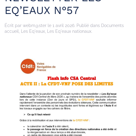
EQ’EAUX N°57
Écrit par
webm@ster
le
1 avril 2026
. Publié dans
Documents
accueil
,
Les Eq'eaux
,
Les Eq'eaux nationaux
.