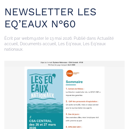
NEWSLETTER LES
EQ’EAUX N°60
Écrit par
webm@ster
le
13 mai 2026
. Publié dans
Actualité
accueil
,
Documents accueil
,
Les Eq'eaux
,
Les Eq'eaux
nationaux
.