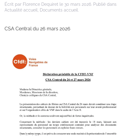
Écrit par
Florence Dequiret
le
30 mars 2026
. Publié dans
Actualité accueil
,
Documents accueil
.
CSA Central du 26 mars 2026